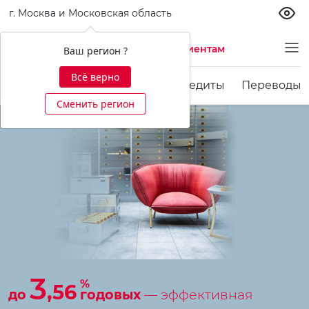
г. Москва и Московская область
Частным клиентам
Ваш регион ?
Всё верно
Карты
Счета и вклады
Кредиты
Переводы 
Сменить регион
3
%
,56
до
годовых
— эффективная