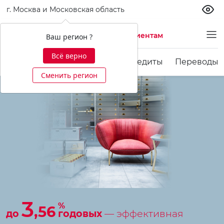
г. Москва и Московская область
Частным клиентам
Ваш регион ?
Всё верно
Карты
Счета и вклады
Кредиты
Переводы 
Сменить регион
3
%
,56
до
годовых
— эффективная