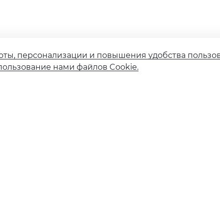
оты, персонализации и повышения удобства пользо
пользование нами файлов Cookie.
Страховые компании
Финансовым институтам
Карточное мошенничество
Вакансии
ия ЦБ РФ №554 от 14 июля 2017 г.
вского вклада с физическими лицами