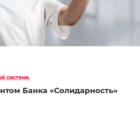
ой системе.
ентом Банка
«Солидарность»