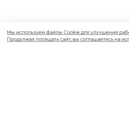
Мы используем файлы Cookie для улучшения раб
Продолжая посещать сайт, вы соглашаетесь на ис
О банке
Реорганизация АО КБ «Солидарность»
Документы и тарифы
Обновление сведений ранее предоставленных
в Банк
Ограничение обслуживания в рамках 115-ФЗ
Ограничение обслуживания по 161‑ФЗ
© 2001—2026 АО КБ «СОЛИДАРНОСТЬ» Генеральная лиценз
Информация о процентных ставках по договорам банко