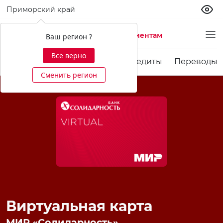
Приморский край
Частным клиентам
Ваш регион ?
Всё верно
Карты
Счета и вклады
Кредиты
Переводы 
Сменить регион
Виртуальная карта
МИР «Солидарность»