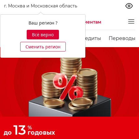
г. Москва и Московская область
Частным клиентам
Ваш регион ?
Всё верно
Карты
Счета и вклады
Кредиты
Переводы 
Сменить регион
13
%
до
годовых