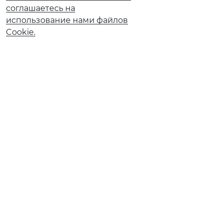
соглашаетесь на
использование нами файлов
Cookie.
О банке
Реорганизация АО КБ «Солидарность»
Документы и тарифы
Обновление сведений ранее предоставленных в
Банк
Ограничение обслуживания в рамках 115-ФЗ
Ограничение обслуживания по 161‑ФЗ
Страховые компании
Финансовым институтам
Карточное мошенничество
Вакансии