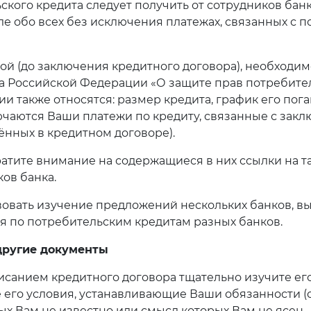
ского кредита следует получить от сотрудников ба
ле обо всех без исключения платежах, связанных с 
ой (до заключения кредитного договора), необходи
а Российской Федерации «О защите прав потребителе
ии также относятся: размер кредита, график его пог
ючаются Ваши платежи по кредиту, связанные с зак
ённых в кредитном договоре).
атите внимание на содержащиеся в них ссылки на т
ов банка.
вать изучение предложений нескольких банков, в
 по потребительским кредитам разных банков.
 другие документы
анием кредитного договора тщательно изучите его.
его условия, устанавливающие Ваши обязанности (обя
ых Вам не известно или смысл которых Вам не ясен.