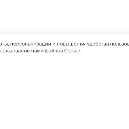
оты, персонализации и повышения удобства пользо
пользование нами файлов Cookie.
Страховые компании
Финансовым институтам
Карточное мошенничество
Вакансии