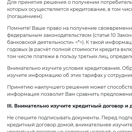
Для принятия решения о получении потребитель
которых осуществляется кредитование, в том чис
(погашением).
Помните! Ваше право на получение своевременн
федеральным законодательством (статья 10 Закон
банковской деятельности» <*>). К такой информац
годовых (в расчёт полной стоимости кредита вкл
том числе платежи в пользу третьих лиц, определ
Внимательно изучите условия кредитования. Обр
изучите информацию об этих тарифах у сотрудник
Принятию наилучшего решения может способство
информация позволит Вам сравнить предложения
III. Внимательно изучите кредитный договор и
Не спешите подписывать документы. Перед подпис
кредитный договор домой, внимательнее изучите 
кредитный договор не содержит условий, о котор