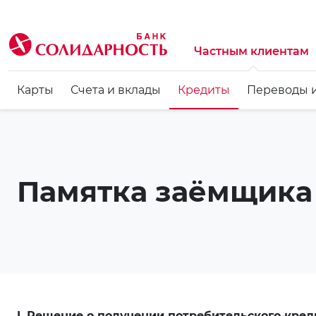
Частным клиентам
Карты
Счета и вклады
Кредиты
Переводы 
Памятка заёмщика
I. Решение о получении потребительского кред