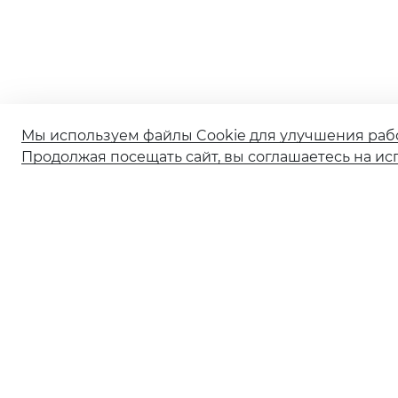
Мы используем файлы Cookie для улучшения раб
Продолжая посещать сайт, вы соглашаетесь на ис
О банке
Реорганизация АО КБ «Солидарность»
Документы и тарифы
Обновление сведений ранее предоставленных
в Банк
Ограничение обслуживания в рамках 115-ФЗ
Ограничение обслуживания по 161‑ФЗ