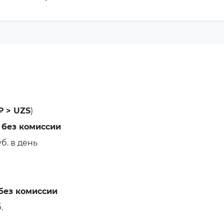
₽ > UZS
)
 без комиссии
уб. в день
без комиссии
.