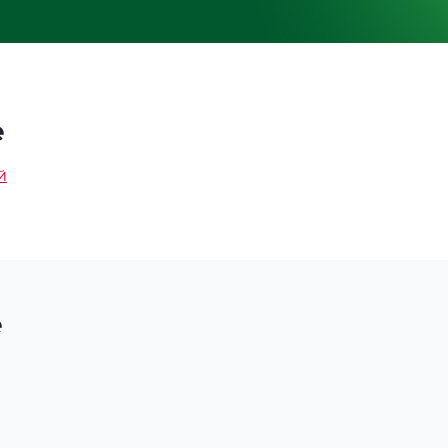
е
й
е