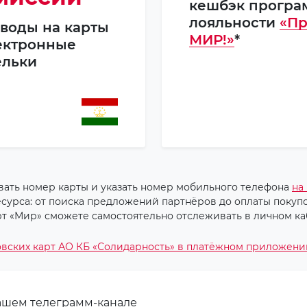
кешбэк програ
лояльности
«Пр
воды на карты
МИР!»
*
ектронные
льки
вать номер карты и указать номер мобильного телефона
на
урса: от поиска предложений партнёров до оплаты покупок
рт «Мир» сможете самостоятельно отслеживать в личном ка
вских карт АО КБ «Солидарность» в платёжном приложении
нашем телеграмм-канале