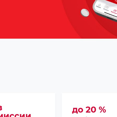
з
до 20 %
миссии