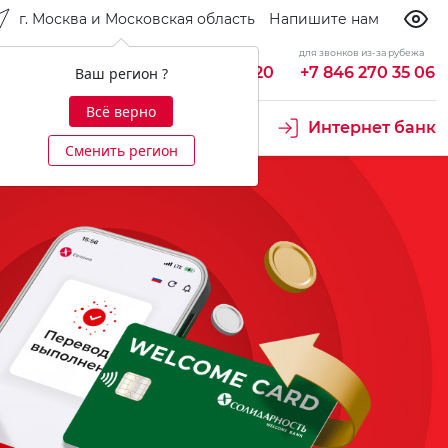
г. Москва и Московская область
Напишите нам
бесплатно из России
для звонков из-за рубежа
king
8 800 700 92 20
+7 846 270 35 06
Ваш регион ?
Всё верно
Интернет банк
Сменить регион