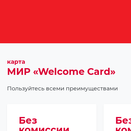
карта
МИР «Welcome Card»
Пользуйтесь всеми преимуществами
Без
Бе
комиссии
ко