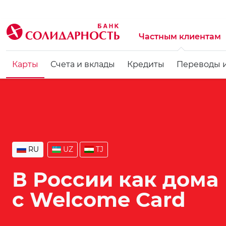
Частным клиентам
Карты
Счета и вклады
Кредиты
Переводы 
RU
UZ
TJ
В России как дома
с Welcome Card