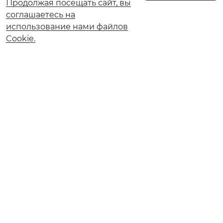
Продолжая посещать сайт, вы
соглашаетесь на
использование нами файлов
Cookie.
О банке
Реорганизация АО КБ «Солидарность»
Документы и тарифы
Обновление сведений ранее предоставленных в
Банк
Ограничение обслуживания в рамках 115-ФЗ
Ограничение обслуживания по 161‑ФЗ
Страховые компании
Финансовым институтам
Карточное мошенничество
Вакансии