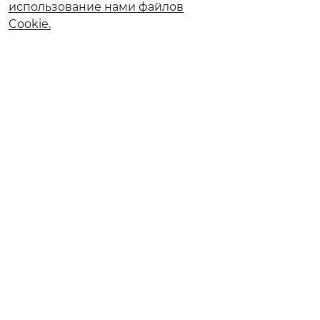
использование нами файлов
Cookie.
О банке
Реорганизация АО КБ «Солидарность»
Документы и тарифы
Обновление сведений ранее предоставленных в
Банк
Ограничение обслуживания в рамках 115-ФЗ
Ограничение обслуживания по 161‑ФЗ
Страховые компании
Финансовым институтам
Карточное мошенничество
Вакансии