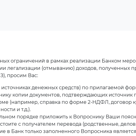
ых ограничений в рамках реализации Банком меропр
вии легализации (отмыванию) доходов, полученных 
), просим Вас:
 источниках денежных средств) по прилагаемой фор
нику копии документов, подтверждающих источник 
форме (например, справка по форме 2-НДФЛ, догово
сти и т.д.).
ельном порядке приложить к Вопроснику Ваши поясн
тоите с получателем перевода (родственные, деловы
е в Банк только заполненного Вопросника являетс