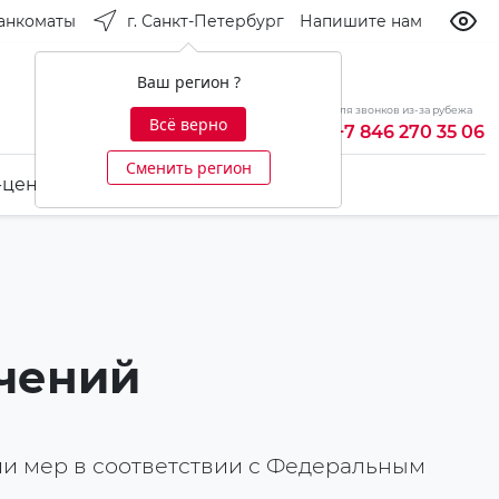
анкоматы
г. Санкт-Петербург
Напишите нам
Ваш регион ?
бесплатно из России
для звонков из-за рубежа
Всё верно
8 800 700 92 20
+7 846 270 35 06
Сменить регион
-центр
Ещё
ичений
и мер в соответствии с Федеральным