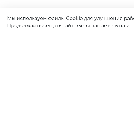
Мы используем файлы Cookie для улучшения раб
Продолжая посещать сайт, вы соглашаетесь на ис
О банке
Реорганизация АО КБ «Солидарность»
Документы и тарифы
Обновление сведений ранее предоставленных
в Банк
Ограничение обслуживания в рамках 115-ФЗ
Ограничение обслуживания по 161‑ФЗ
© 2001—2026 АО КБ «СОЛИДАРНОСТЬ» Генеральная лиценз
Информация о процентных ставках по договорам банко
Информация для нотариусов
Раскрытие информации профессиональным участником