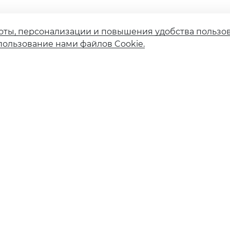
оты, персонализации и повышения удобства пользо
пользование нами файлов Cookie.
Страховые компании
Финансовым институтам
Карточное мошенничество
Вакансии
ия ЦБ РФ №554 от 14 июля 2017 г.
вского вклада с физическими лицами
 рынка ценных бумаг