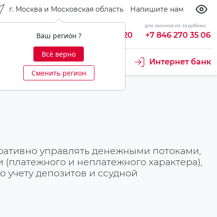
г. Москва и Московская область
Напишите нам
бесплатно из России
для звонков из-за рубежа
king
8 800 700 92 20
+7 846 270 35 06
Ваш регион ?
Всё верно
 проект
Ещё
Интернет банк
Сменить регион
ративно управлять денежными потоками,
(платежного и неплатежного характера),
о учету депозитов и ссудной