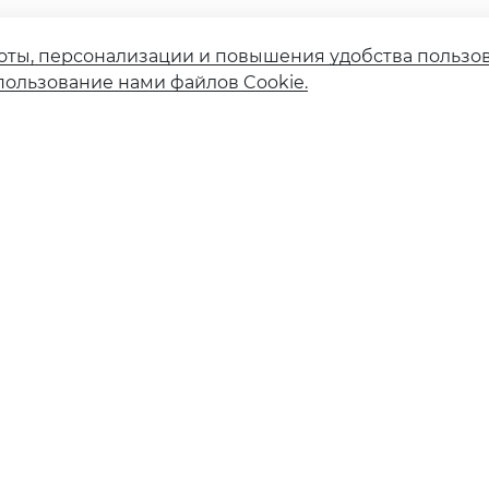
оты, персонализации и повышения удобства пользо
пользование нами файлов Cookie.
Страховые компании
Финансовым институтам
Карточное мошенничество
Вакансии
ия ЦБ РФ №554 от 14 июля 2017 г.
вского вклада с физическими лицами
 рынка ценных бумаг