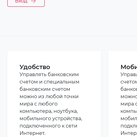
Вход
Удобство
Моби
Управлять банковским
Управ
счетом и специальным
счето
банковским счетом
банко
можно из любой точки
можно
мира с любого
мира 
компьютера, ноутбука,
компь
мобильного устройства,
мобил
подключенного к сети
подкл
Интернет.
Интер