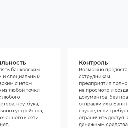
льность
Контроль
лять банковским
Возможно предоста
м и специальным
сотрудникам
вским счетом
предприятия полн
 из любой точки
на просмотр и созд
с любого
документов, без пр
ютера, ноутбука,
отправки их в Банк (
ьного устройства,
случае, если требуе
юченного к сети
ограничить доступ к
нет.
денежным средств