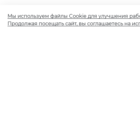
Мы используем файлы Cookie для улучшения раб
Продолжая посещать сайт, вы соглашаетесь на ис
О банке
Реорганизация АО КБ «Солидарность»
Документы и тарифы
Обновление сведений ранее предоставленных
в Банк
Ограничение обслуживания в рамках 115-ФЗ
Ограничение обслуживания по 161‑ФЗ
© 2001—2026 АО КБ «СОЛИДАРНОСТЬ» Генеральная лиценз
Информация о процентных ставках по договорам банко
Информация для нотариусов
Раскрытие информации профессиональным участником