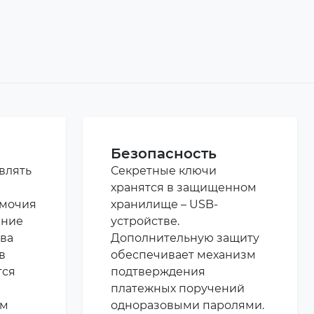
Безопасность
влять
Секретные ключи
хранятся в защищенном
омочия
хранилище – USB-
ание
устройстве.
ава
Дополнительную защиту
в
обеспечивает механизм
тся
подтверждения
платежных поручений
ам
одноразовыми паролями.