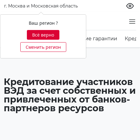
г. Москва и Московская область
Бизнесу
Ваш регион ?
Всё верно
РКО
Депозиты
Банковские гарантии
Кред
Сменить регион
Кредитование участников
ВЭД за счет собственных и
привлеченных от банков-
партнеров ресурсов