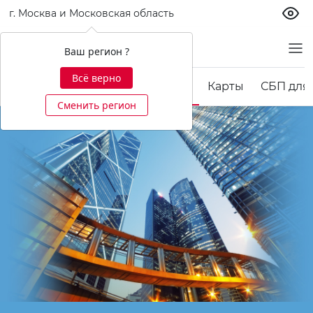
г. Москва и Московская область
Бизнесу
Ваш регион ?
Всё верно
вские гарантии
Кредитование
Карты
СБП для
Сменить регион