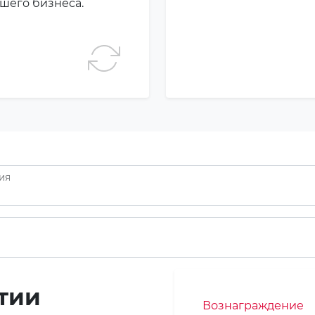
ашего бизнеса.
тия
нтии
Вознаграждение