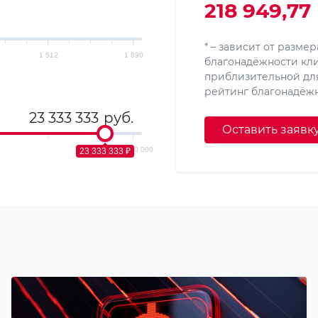
218 949,77
* – зависит от разме
1 512
1 890
благонадёжности кли
приблизительной дл
рейтинг благонадёжн
руб.
Оставить заявк
25 000 000
23 333 333 ₽