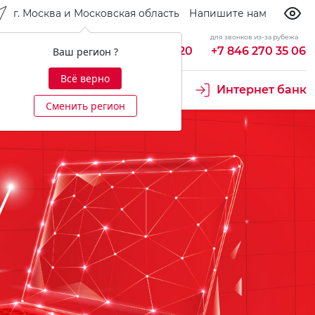
г. Москва и Московская область
Напишите нам
бесплатно из России
для звонков из-за рубежа
king
8 800 700 92 20
+7 846 270 35 06
Ваш регион ?
Всё верно
 проект
Ещё
Интернет банк
Сменить регион