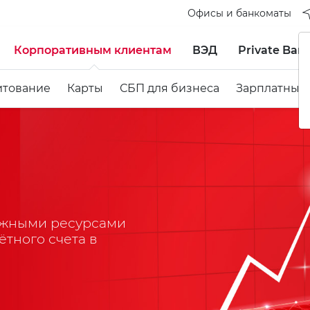
Офисы и банкоматы
Корпоративным клиентам
ВЭД
Private Ban
итование
Карты
СБП для бизнеса
Зарплатный
ежными ресурсами
тного счета в