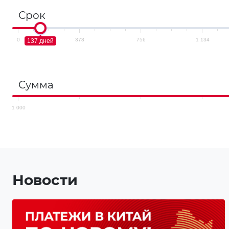
Срок
0
378
756
1 134
137 дней
Сумма
1 000
Новости