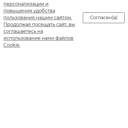
персонализации и
повышения удобства
пользования нашим сайтом.
Продолжая посещать сайт, вы
соглашаетесь на
использование нами файлов
Cookie.
О банке
Реорганизация АО КБ «Солидарность»
Документы и тарифы
Обновление сведений ранее предоставленных в
Банк
Ограничение обслуживания в рамках 115-ФЗ
Ограничение обслуживания по 161‑ФЗ
Страховые компании
Финансовым институтам