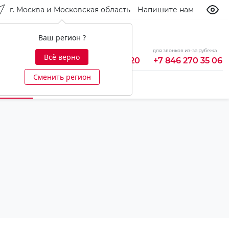
г. Москва и Московская область
Напишите нам
Ваш регион ?
бесплатно из России
для звонков из-за рубежа
Всё верно
8 800 700 92 20
+7 846 270 35 06
Сменить регион
-центр
Ещё