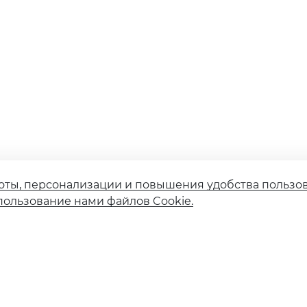
оты, персонализации и повышения удобства пользо
пользование нами файлов Cookie.
Страховые компании
Финансовым институтам
Карточное мошенничество