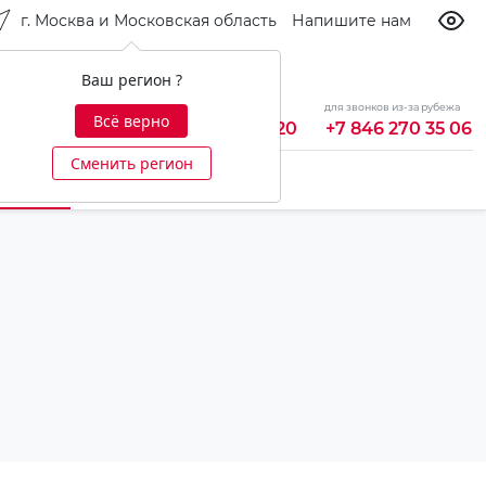
г. Москва и Московская область
Напишите нам
Ваш регион ?
бесплатно из России
для звонков из-за рубежа
Всё верно
8 800 700 92 20
+7 846 270 35 06
Сменить регион
-центр
Ещё