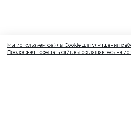
Мы используем файлы Cookie для улучшения раб
Продолжая посещать сайт, вы соглашаетесь на ис
О банке
Реорганизация АО КБ «Солидарность»
Документы и тарифы
Обновление сведений ранее предоставленных
в Банк
Ограничение обслуживания в рамках 115-ФЗ
Ограничение обслуживания по 161‑ФЗ