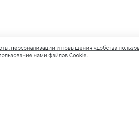
оты, персонализации и повышения удобства пользо
пользование нами файлов Cookie.
Страховые компании
Финансовым институтам
Карточное мошенничество
Вакансии