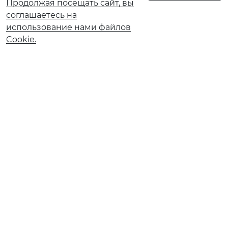
Продолжая посещать сайт, вы
соглашаетесь на
использование нами файлов
Cookie.
О банке
Реорганизация АО КБ «Солидарность»
Документы и тарифы
Обновление сведений ранее предоставленных в
Банк
Ограничение обслуживания в рамках 115-ФЗ
Ограничение обслуживания по 161‑ФЗ
Страховые компании
Финансовым институтам
Карточное мошенничество
Вакансии